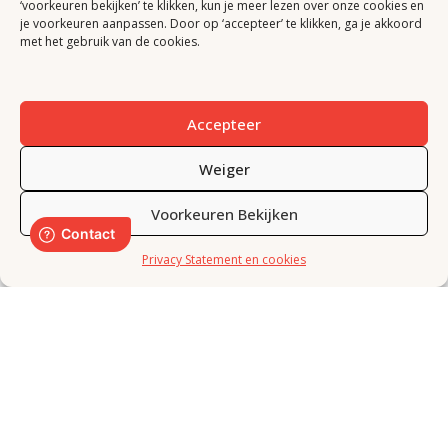
‘voorkeuren bekijken’ te klikken, kun je meer lezen over onze cookies en
naar een stage plek?
je voorkeuren aanpassen. Door op ‘accepteer’ te klikken, ga je akkoord
met het gebruik van de cookies.
Bij Malanico staan we altijd open voor nieuw talent. Of
je nu een meewerkstage of afstudeeropdracht zoekt, óf
jouw droombaan nog niet tussen onze vacatures staat,
Accepteer
we komen graag met je in contact.
Weiger
Open sollicitatie
Voorkeuren Bekijken
Privacy Statement en cookies
"Plezier in je werk! Als accountmanager