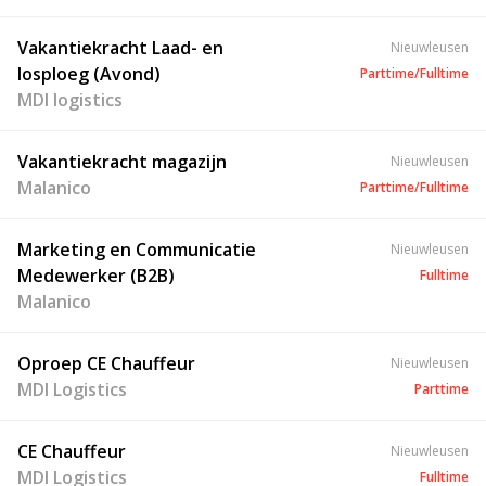
Vakantiekracht Laad- en
Nieuwleusen
losploeg (Avond)
Parttime/Fulltime
MDI logistics
Vakantiekracht magazijn
Nieuwleusen
Malanico
Parttime/Fulltime
Marketing en Communicatie
Nieuwleusen
Medewerker (B2B)
Fulltime
Malanico
Oproep CE Chauffeur
Nieuwleusen
MDI Logistics
Parttime
CE Chauffeur
Nieuwleusen
MDI Logistics
Fulltime